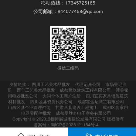
移动热线：17345725165
公司邮箱：844077458@qq.com
微信二维码
友情链接：
四川工艺美术品批发
代理记账公司
市场登记注
册
西宁工艺美术品批发
成都腾玖建筑工程有限公司
潼关家
用电器批发公司
大同个体工商户注册
四川宜宾家具轻质建筑
材料批发
四川区县资质代办公司
成都霍达尼商贸有限公司
山西区县企业管理咨询
甘肃区县建设工程施工
成都区县家用
电器零配件批发
成都曼胜奇电子商务有限公司
Copyright © 2023成都诗展城市建设发展有限公司 版权所有
备案号：蜀ICP备2025121154号-4